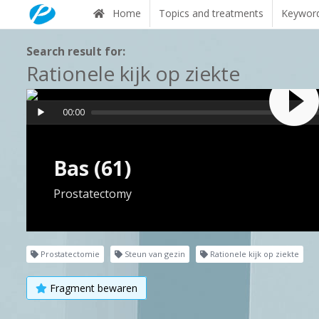
Home
Topics and treatments
Keywor
Search result for:
Rationele kijk op ziekte
00:00
Bas (61)
Prostatectomy
Prostatectomie
Steun van gezin
Rationele kijk op ziekte
Fragment bewaren