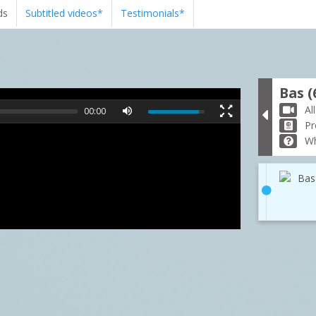
ds
Subtitled videos*
Testimonials*
Bas (
Al
00:00
Pr
Wh
Bas