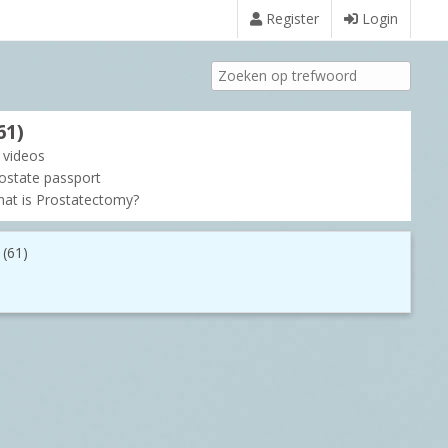
Register
Login
61)
l videos
ostate passport
at is Prostatectomy?
 (61)