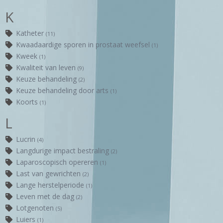
K
Katheter
(11)
Kwaadaardige sporen in prostaat weefsel
(1)
Kweek
(1)
Kwaliteit van leven
(9)
Keuze behandeling
(2)
Keuze behandeling door arts
(1)
Koorts
(1)
L
Lucrin
(4)
Langdurige impact bestraling
(2)
Laparoscopisch opereren
(1)
Last van gewrichten
(2)
Lange herstelperiode
(1)
Leven met de dag
(2)
Lotgenoten
(5)
Luiers
(1)