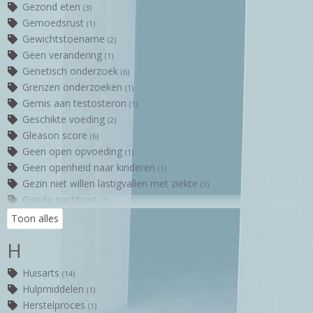
Gezond eten
(3)
Gemoedsrust
(1)
Gewichtstoename
(2)
Geen verandering
(1)
Genetisch onderzoek
(6)
Grenzen onderzoeken
(1)
Gemis aan testosteron
(1)
Geschikte voeding
(2)
Gleason score
(6)
Geen open opvoeding
(1)
Geen openheid naar kinderen
(1)
Gezin niet willen lastigvallen met ziekte
(1)
Goede nachtrust
(1)
Toon alles
H
Huisarts
(14)
Hulpmiddelen
(1)
Herstelproces
(1)