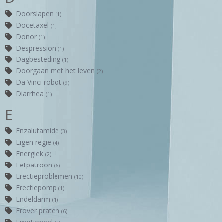
Doorslapen
(1)
Docetaxel
(1)
Donor
(1)
Despression
(1)
Dagbesteding
(1)
Doorgaan met het leven
(2)
Da Vinci robot
(9)
Diarrhea
(1)
E
Enzalutamide
(3)
Eigen regie
(4)
Energiek
(2)
Eetpatroon
(6)
Erectieproblemen
(10)
Erectiepomp
(1)
Endeldarm
(1)
Erover praten
(6)
Emotioneel