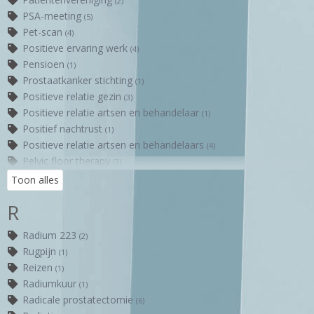
(2)
Ontlasting
(1)
PSA-meeting
(5)
Oncologisch verpleegkundigen
(1)
Pet-scan
(4)
Positieve ervaring werk
(4)
Pensioen
(1)
Prostaatkanker stichting
(1)
Positieve relatie gezin
(3)
Positieve relatie artsen en behandelaar
(1)
Positief nachtrust
(1)
Positieve relatie artsen en behandelaars
(4)
Pelvic floor therapy
(3)
Psycholoog
(3)
Toon alles
Praten over ziekte met vrienden
(3)
R
Punctie
(1)
Patiëntenervaringen
(1)
Radium 223
(2)
Positieve relatie huisarts
(1)
Rugpijn
(1)
Potentie
(1)
Reizen
(1)
Piekeren
(1)
Radiumkuur
(1)
Penetratie
(1)
Radicale prostatectomie
(6)
Prostaatlogboek
(1)