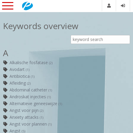
Keywords overview
A
Alkalische fosfatase
(2)
Avodart
(1)
Antibiotica
(1)
Afleiding
(2)
Abdominal catheter
(1)
Androskat injecties
(1)
Alternatieve geneeswijze
(1)
Angst voor pijn
(2)
Anxiety attacks
(1)
Angst voor plannen
(1)
Angst
(5)