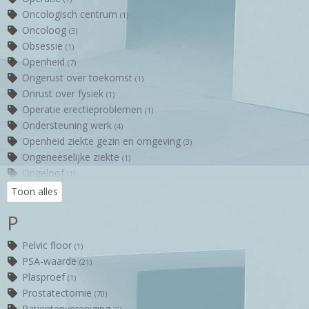
Oncologisch centrum
(1)
Oncoloog
(3)
Obsessie
(1)
Openheid
(7)
Ongerust over toekomst
(1)
Onrust over fysiek
(1)
Operatie erectieproblemen
(1)
Ondersteuning werk
(4)
Openheid ziekte gezin en omgeving
(3)
Ongeneeselijke ziekte
(1)
Ongeloof
(1)
Overleg artsen behandeling
(1)
Toon alles
Orgasme
(1)
P
Openheid naar familie
(4)
Omgeving
(1)
Pelvic floor
(1)
Onregelmatig slapen
(1)
PSA-waarde
(21)
Oordeel arts behandeling
(3)
Plasproef
(1)
Openheid omgeving
(3)
Prostatectomie
(70)
Overleg artsen
(1)
Patientenvereniging