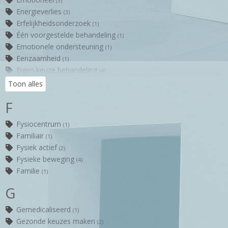
(3)
Energieverlies
(3)
Erfelijkheidsonderzoek
(1)
Één voorgestelde behandeling
(1)
Emotionele ondersteuning
(1)
Eenzaamheid
(1)
Eigen keuze behandeling
(4)
Eigen keuzes maken
(2)
Toon alles
Echo
(1)
F
Energie bij hoormoontherapie
(1)
Emoties toelaten
(1)
Fysiocentrum
(1)
Eetlust
(1)
Familiair
(1)
Fysiek actief
(2)
Fysieke beweging
(4)
Familie
(1)
G
Gemedicaliseerd
(1)
Gezonde keuzes maken
(2)