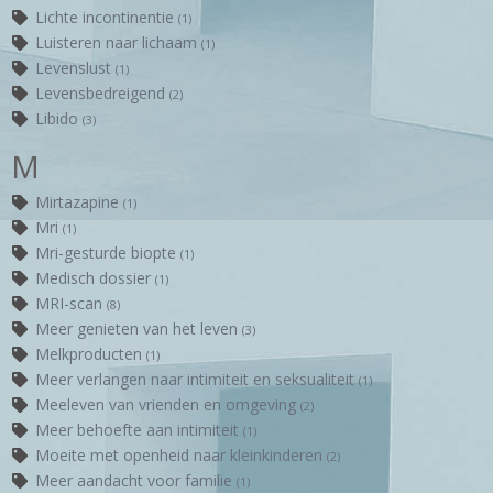
Lichte incontinentie
(1)
Luisteren naar lichaam
(1)
Levenslust
(1)
Levensbedreigend
(2)
Libido
(3)
M
Mirtazapine
(1)
Mri
(1)
Mri-gesturde biopte
(1)
Medisch dossier
(1)
MRI-scan
(8)
Meer genieten van het leven
(3)
Melkproducten
(1)
Meer verlangen naar intimiteit en seksualiteit
(1)
Meeleven van vrienden en omgeving
(2)
Meer behoefte aan intimiteit
(1)
Moeite met openheid naar kleinkinderen
(2)
Meer aandacht voor familie
(1)