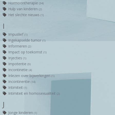
Hormoontherapie
(34)
Hulp van kinderen
(2)
Het slechte nieuws
(1)
I
Impuslief
(1)
Ingekapselde tumor
(1)
Informeren
(2)
Impact op toekomst
(1)
Injecties
(1)
Impotentie
(9)
Incontinetie
(4)
Inlezen over bijwerkingen
(1)
Incontinentie
(14)
Intimiteit
(1)
Intimiteit en homosexualiteit
(2)
J
Jonge kinderen
(1)