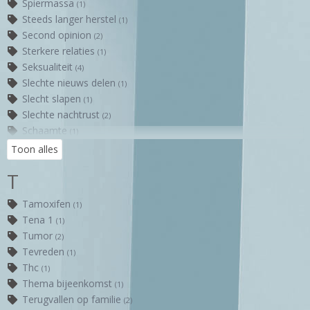
Spiermassa
(1)
Steeds langer herstel
(1)
Second opinion
(2)
Sterkere relaties
(1)
Seksualiteit
(4)
Slechte nieuws delen
(1)
Slecht slapen
(1)
Slechte nachtrust
(2)
Schaamte
(1)
Stress
(1)
Toon alles
Straling afgeven
(1)
T
Spreadsheet met wegingsfactoren
(1)
Steun van partner
(1)
Tamoxifen
(1)
Slapen
(3)
Tena 1
(1)
Snijvlakken
(2)
Tumor
(2)
Sfincterprothese
(1)
Tevreden
(1)
Spoedig herstel
(1)
Thc
(1)
Thema bijeenkomst
(1)
Terugvallen op familie
(2)