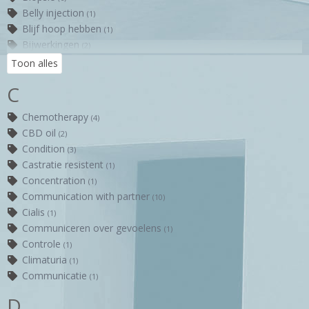
Belly injection
(1)
Blijf hoop hebben
(1)
Bijwerkingen
(2)
Bicalutamide
(2)
Toon alles
C
Chemotherapy
(4)
CBD oil
(2)
Condition
(3)
Castratie resistent
(1)
Concentration
(1)
Communication with partner
(10)
Cialis
(1)
Communiceren over gevoelens
(1)
Controle
(1)
Climaturia
(1)
Communicatie
(1)
D