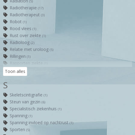
Radiation
(5)
Plasklachten
(4)
Radiotherapie
(17)
Radiotherapeut
(3)
Robot
(1)
Rood vlees
(1)
Rust over ziekte
(1)
Radioloog
(2)
Relatie met uroloog
(5)
Rillingen
(1)
Rapporten ziekte
(1)
Rationele kijk op ziekte
(1)
Toon alles
Retrograde ejaculatie
(1)
S
Skeletscintigrafie
(1)
Steun van gezin
(6)
Specialistisch ziekenhuis
(1)
Spanning
(1)
Spanning invloed op nachtrust
(1)
Sporten
(5)