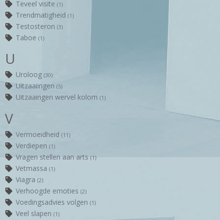
Teveel visite
(1)
Trendmatigheid
(1)
Testosteron
(3)
Taboe
(1)
U
Uroloog
(30)
Uitzaaiingen
(5)
Uitzaaingen wervel kolom
(1)
V
Vermoeidheid
(11)
Verdiepen
(1)
Vragen stellen aan arts
(1)
Vetmassa
(1)
Viagra
(2)
Verhoogde emoties
(2)
Voedingsadvies volgen
(1)
Veel slapen
(1)