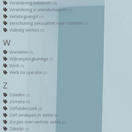
Verandering seksleven
(5)
Verandering in vriendschappen
(1)
Verlatingsangst
(1)
Verschuiving seksualiteit naar intimiteit
(1)
Volledig werken
(1)
W
Wandelen
(1)
Wijkverpleegkundige
(1)
Werk
(1)
Werk na operatie
(2)
Z
Zoladex
(1)
Zometa
(1)
Zelfonderzoek
(6)
Zelf verdiepen in ziekte
(9)
Zorgen over verloop ziekte
(2)
Zakelijk
(1)