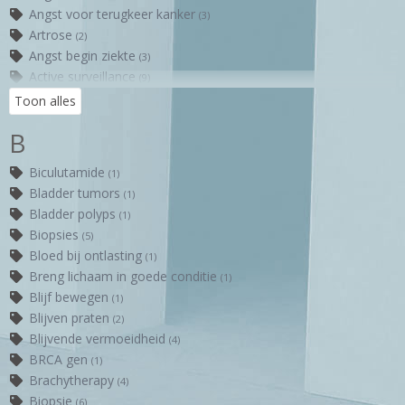
Angst voor terugkeer kanker
(3)
Artrose
(2)
Angst begin ziekte
(3)
Active surveillance
(9)
Argus-t male sling
(2)
Toon alles
Alternatieve seksualiteit
(1)
B
Audio opnamens
(1)
Biculutamide
(1)
Bladder tumors
(1)
Bladder polyps
(1)
Biopsies
(5)
Bloed bij ontlasting
(1)
Breng lichaam in goede conditie
(1)
Blijf bewegen
(1)
Blijven praten
(2)
Blijvende vermoeidheid
(4)
BRCA gen
(1)
Brachytherapy
(4)
Biopsie
(6)