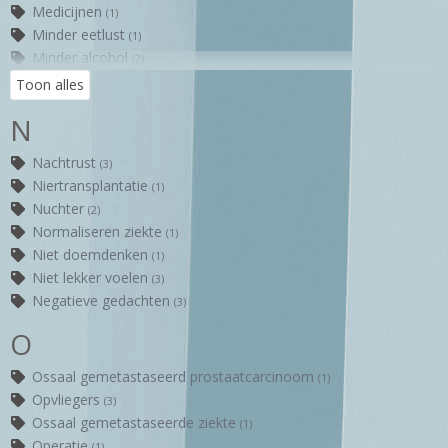
Medicijnen
(1)
Minder eetlust
(1)
Minder alcohol
(2)
Minder eten
(1)
Toon alles
MRI-gestuurde biopsie
(1)
N
Mannelijkheid
(2)
Nachtrust
(3)
Niertransplantatie
(1)
Nuchter
(2)
Normaliseren ziekte
(1)
Niet doemdenken
(1)
Niet lekker voelen
(3)
Negatieve gedachten
(3)
O
Ossaal gemetastaseerd prostaatcarcinoom
(1)
Opvliegers
(3)
Ossaal gemetastaseerde ziekte
(1)
Operatie
(1)