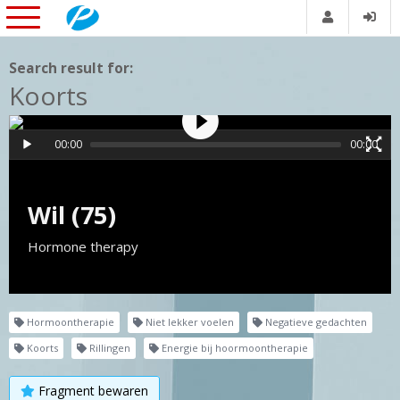
Search result for:
Koorts
00:00
00:00
Wil (75)
Hormone therapy
Hormoontherapie
Niet lekker voelen
Negatieve gedachten
Koorts
Rillingen
Energie bij hoormoontherapie
Fragment bewaren