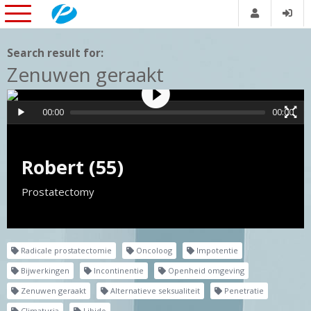
Search result for:
Zenuwen geraakt
00:00
00:00
Robert (55)
Prostatectomy
Radicale prostatectomie
Oncoloog
Impotentie
Bijwerkingen
Incontinentie
Openheid omgeving
Zenuwen geraakt
Alternatieve seksualiteit
Penetratie
Climaturia
Libido